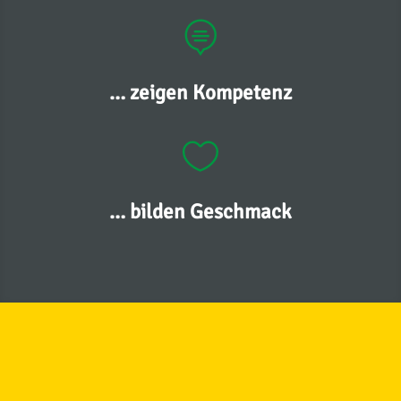

… zeigen Kompetenz

… bilden Geschmack