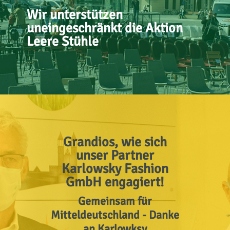
Wir unterstützen
uneingeschränkt die Aktion
Leere Stühle
Grandios, wie sich
unser Partner
Karlowsky Fashion
GmbH engagiert!
Gemeinsam für
Mitteldeutschland - Danke
an Karlowksy